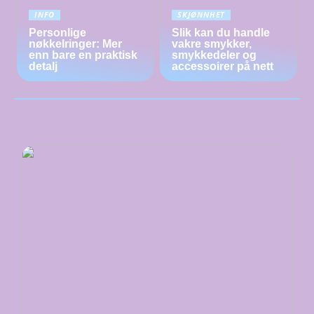
INFO
SKJØNNHET
Personlige
Slik kan du handle
nøkkelringer: Mer
vakre smykker,
enn bare en praktisk
smykkedeler og
detalj
accessoirer på nett