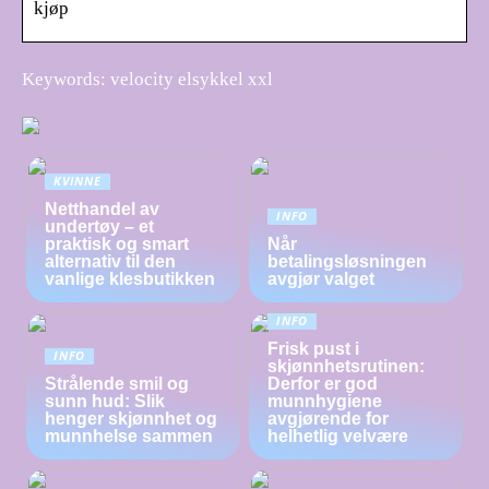
kjøp
Keywords: velocity elsykkel xxl
KVINNE
Netthandel av
INFO
undertøy – et
praktisk og smart
Når
alternativ til den
betalingsløsningen
vanlige klesbutikken
avgjør valget
INFO
Frisk pust i
INFO
skjønnhetsrutinen:
Strålende smil og
Derfor er god
sunn hud: Slik
munnhygiene
henger skjønnhet og
avgjørende for
munnhelse sammen
helhetlig velvære