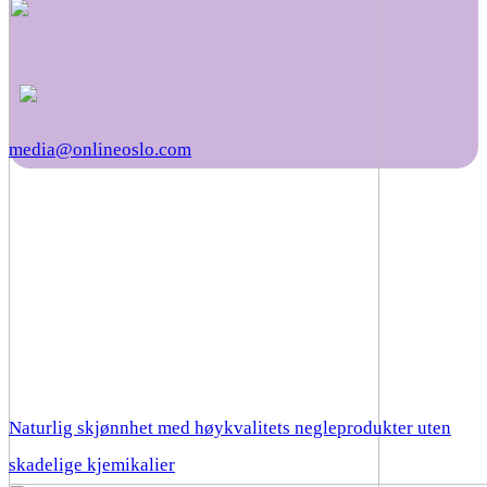
media@onlineoslo.com
Naturlig skjønnhet med høykvalitets negleprodukter uten
skadelige kjemikalier