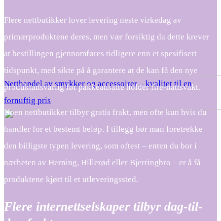
Flere nettbutikker lover levering neste virkedag av
primærproduktene deres, men vær forsiktig da dette krever
at bestillingen gjennomføres tidligere enn et spesifisert
tidspunkt, med sikte på å garantere at de kan få den nye
Netthandel av smykker og accessoirer – kvalitet til en
produktansvarlig før pakkeansatte holder fire-nattsvakt.
fornuftig pris
Noen nettbutikker tilbyr gratis frakt, men ofte kun hvis du
handler for et bestemt beløp. I tillegg bør man foretrekke
den billigste typen levering, som oftest – enten du bor i
nærheten av Herning, Hillerød eller Bjerringbro – er å få
produktene kjørt til et utleveringssted.
Flere internettselskaper tilbyr dag-til-