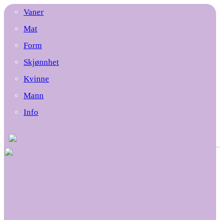
Vaner
Mat
Form
Skjønnhet
Kvinne
Mann
Info