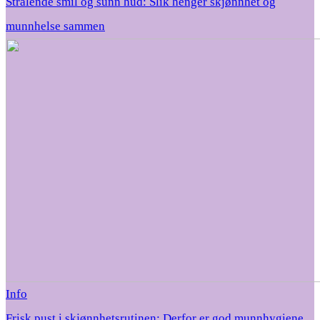
Strålende smil og sunn hud: Slik henger skjønnhet og
munnhelse sammen
Info
Frisk pust i skjønnhetsrutinen: Derfor er god munnhygiene