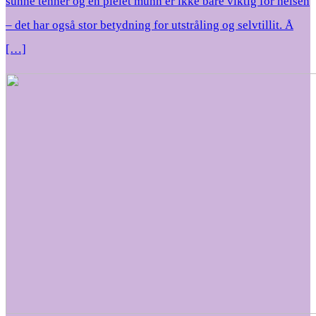
sunne tenner og en pleiet munn er ikke bare viktig for helsen
– det har også stor betydning for utstråling og selvtillit. Å
[…]