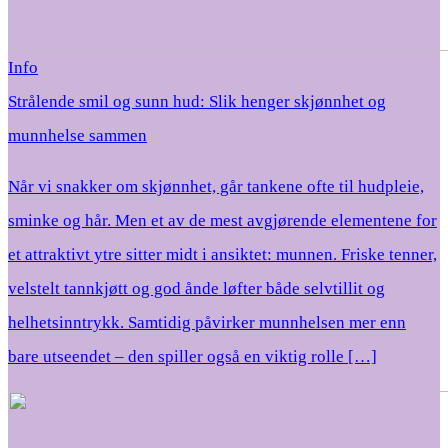
Info
Strålende smil og sunn hud: Slik henger skjønnhet og
munnhelse sammen
Når vi snakker om skjønnhet, går tankene ofte til hudpleie,
sminke og hår. Men et av de mest avgjørende elementene for
et attraktivt ytre sitter midt i ansiktet: munnen. Friske tenner,
velstelt tannkjøtt og god ånde løfter både selvtillit og
helhetsinntrykk. Samtidig påvirker munnhelsen mer enn
bare utseendet – den spiller også en viktig rolle […]