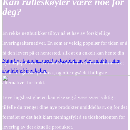
Kan rulleskøyter være noe for
deg?
En rekke nettbutikker tilbyr nå et hav av forskjellige
leveringsalternativer. En som er veldig populær for tiden er å
få den levert på et hentested, slik at du enkelt kan hente din
Naturlig skjønnhet med høykvalitets negleprodukter uten
nyinnkjøpte vare selv når det er tid til det. Fraktalternativet
skadelige kjemikalier
er derfor ganske praktisk, og ofte også det billigste
alternativet for frakt.
Leveringshastigheten kan vise seg å være svært viktig i
tilfelle du trenger dine nye produkter umiddelbart, og for det
formålet er det helt klart meningsfylt å se tidshorisonten for
levering av det aktuelle produktet.