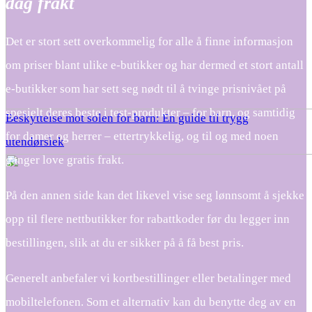
dag frakt
Det er stort sett overkommelig for alle å finne informasjon
om priser blant ulike e-butikker og har dermed et stort antall
e-butikker som har sett seg nødt til å tvinge prisnivået på
spesielt deres beste i test-produkter – for barn, og samtidig
Beskyttelse mot solen for barn: En guide til trygg
for damer og herrer – ettertrykkelig, og til og med noen
utendørslek
ganger love gratis frakt.
På den annen side kan det likevel vise seg lønnsomt å sjekke
opp til flere nettbutikker for rabattkoder før du legger inn
bestillingen, slik at du er sikker på å få best pris.
Generelt anbefaler vi kortbestillinger eller betalinger med
mobiltelefonen. Som et alternativ kan du benytte deg av en