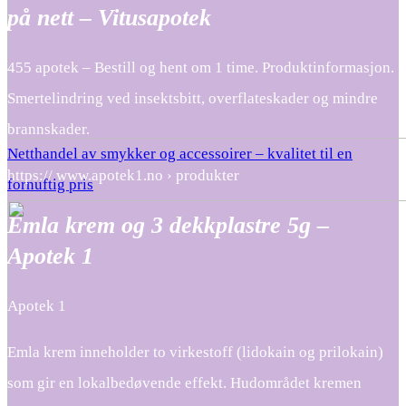
på nett – Vitusapotek
455 apotek – Bestill og hent om 1 time. Produktinformasjon.
Smertelindring ved insektsbitt, overflateskader og mindre
brannskader.
Netthandel av smykker og accessoirer – kvalitet til en
https:// www.apotek1.no › produkter
fornuftig pris
Emla krem og 3 dekkplastre 5g –
Apotek 1
Apotek 1
Emla krem inneholder to virkestoff (lidokain og prilokain)
som gir en lokalbedøvende effekt. Hudområdet kremen