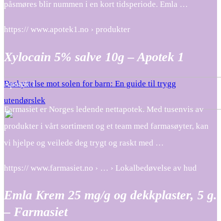
påsmøres blir nummen i en kort tidsperiode. Emla …
https:// www.apotek1.no › produkter
Xylocain 5% salve 10g – Apotek 1
Beskyttelse mot solen for barn: En guide til trygg
Apotek 1
utendørslek
Farmasiet er Norges ledende nettapotek. Med tusenvis av
produkter i vårt sortiment og et team med farmasøyter, kan
vi hjelpe og veilede deg trygt og raskt med …
https:// www.farmasiet.no › … › Lokalbedøvelse av hud
Emla Krem 25 mg/g og dekkplaster, 5 g.
– Farmasiet