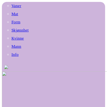
Vaner
Mat
Form
Skjønnhet
Kvinne
Mann
Info