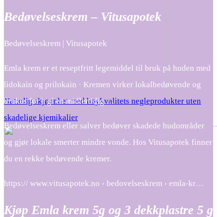
Bedøvelseskrem – Vitusapotek
Bedøvelseskrem | Vitusapotek
Emla krem er et reseptfritt legemiddel til bruk på huden med
lidokain og prilokain · Kremen virker lokalbedøvende og
brukes for å gi en midlertidig …
Naturlig skjønnhet med høykvalitets negleprodukter uten
skadelige kjemikalier
Bedøvelseskrem eller salver bedøver skadede hudområder
og gjør lokale smerter mindre vonde. Hos Vitusapotek finner
du en rekke bedøvende kremer.
https:// www.vitusapotek.no › bedovelseskrem › emla-kr…
Kjøp Emla krem 5g og 3 dekkplastre 5 g