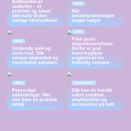
Netthandel av
INFO
undertøy – et
praktisk og smart
Når
alternativ til den
betalingsløsningen
vanlige klesbutikken
avgjør valget
INFO
Frisk pust i
INFO
skjønnhetsrutinen:
Strålende smil og
Derfor er god
sunn hud: Slik
munnhygiene
henger skjønnhet og
avgjørende for
munnhelse sammen
helhetlig velvære
INFO
SKJØNNHET
Personlige
Slik kan du handle
nøkkelringer: Mer
vakre smykker,
enn bare en praktisk
smykkedeler og
detalj
accessoirer på nett