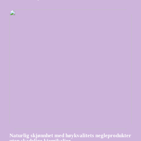
Naturlig skjønnhet med høykvalitets negleprodukter
uten skadelige kjemikalier