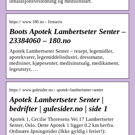
inhalasjonsveiledning og medisinstart.
https:// www.180.no › firmavis
Boots Apotek Lambertseter Senter –
23384060 – 180.no
Apotek Lambertseter Senter – resept, legemidler,
apotekvarer, legemiddelindustri, dressmann,
medisiner, kjøpesenter, medisinutsalg, medikament,
legeutstyr, …
https:// www.gulesider.no › apotek+lambertseter+senter
Apotek Lambertseter Senter |
bedrifter | gulesider.no | side 1
Apotek 1, Cecilie Thoresens Vei 17 Lambertseter
Senter, Oslo. Dette Apotek 1 ligger 0.2 km herfra.
Ordinære åpningstider (Ikke gyldig i ferier!):