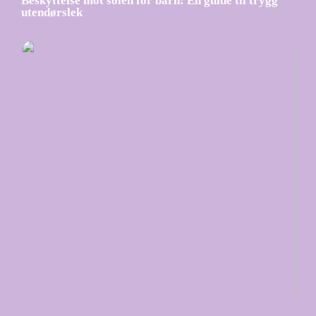
Beskyttelse mot solen for barn: En guide til trygg
utendørslek