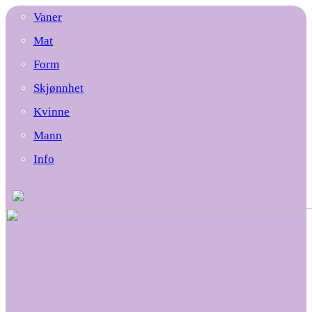
Vaner
Mat
Form
Skjønnhet
Kvinne
Mann
Info