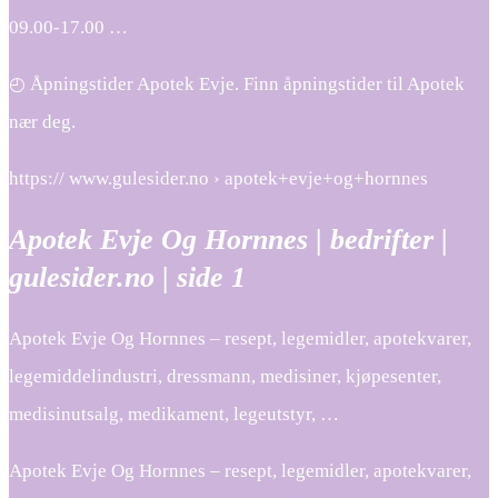
09.00-17.00 …
◴ Åpningstider Apotek Evje. Finn åpningstider til Apotek
nær deg.
https:// www.gulesider.no › apotek+evje+og+hornnes
Apotek Evje Og Hornnes | bedrifter |
gulesider.no | side 1
Apotek Evje Og Hornnes – resept, legemidler, apotekvarer,
legemiddelindustri, dressmann, medisiner, kjøpesenter,
medisinutsalg, medikament, legeutstyr, …
Apotek Evje Og Hornnes – resept, legemidler, apotekvarer,