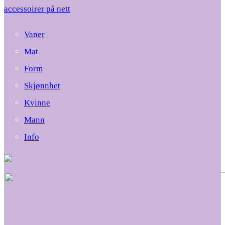
accessoirer på nett
Vaner
Mat
Form
Skjønnhet
Kvinne
Mann
Info