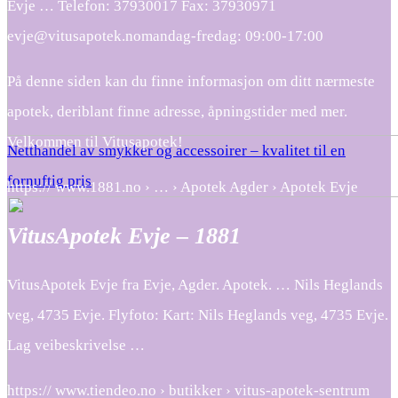
Evje … Telefon: 37930017 Fax: 37930971
evje@vitusapotek.nomandag-fredag: 09:00-17:00
På denne siden kan du finne informasjon om ditt nærmeste
apotek, deriblant finne adresse, åpningstider med mer.
Velkommen til Vitusapotek!
Netthandel av smykker og accessoirer – kvalitet til en
fornuftig pris
https:// www.1881.no › … › Apotek Agder › Apotek Evje
VitusApotek Evje – 1881
VitusApotek Evje fra Evje, Agder. Apotek. … Nils Heglands
veg, 4735 Evje. Flyfoto: Kart: Nils Heglands veg, 4735 Evje.
Lag veibeskrivelse …
https:// www.tiendeo.no › butikker › vitus-apotek-sentrum