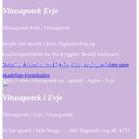
Vitusapotek Evje
Vitusapotek Evje | Vitusapotek
Besøk vårt apotek i Evje. Fagkunnskap og
kvalitetsprodukter for din trygghet. Bestill medisiner,
vitaminer, kosttilskudd og hudpleieprodukter her.
Naturlig skjønnhet med høykvalitets negleprodukter uten
skadelige kjemikalier
https:// www.vitusapotek.no › apotek › Agder › Evje
Vitusapotek i Evje
Vitusapotek i Evje | Vitusapotek
Vi har apotek i hele Norge. … Nils Heglands veg 48, 4735